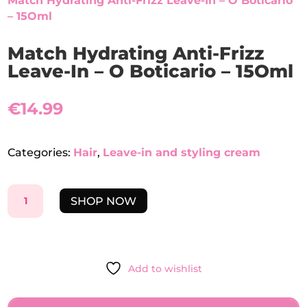
Match Hydrating Anti-Frizz Leave-In – O Boticario
– 15Oml
Match Hydrating Anti-Frizz
Leave-In – O Boticario – 15Oml
€
14.99
Categories:
Hair
,
Leave-in and styling cream
MATCH
SHOP NOW
HYDRATING
ANTI-
FRIZZ
LEAVE-
Add to wishlist
IN
-
O