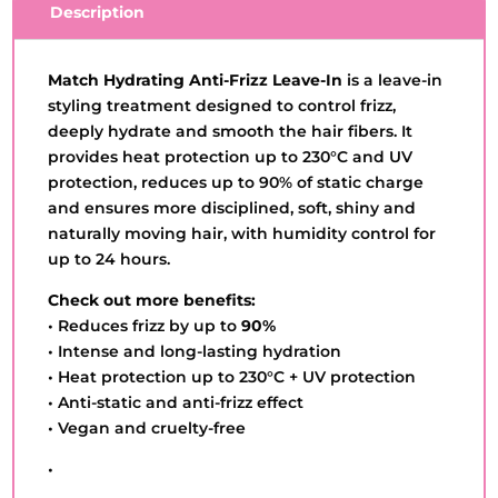
Description
BOTICARIO
-
15OML
Match Hydrating Anti-Frizz Leave-In
is a leave-in
QUANTITY
styling treatment designed to control frizz,
deeply hydrate and smooth the hair fibers. It
provides heat protection up to 230°C and UV
protection, reduces up to 90% of static charge
and ensures more disciplined, soft, shiny and
naturally moving hair, with humidity control for
up to 24 hours.
Check out more benefits:
• Reduces frizz by up to
90%
• Intense and long-lasting hydration
• Heat protection up to 230°C + UV protection
• Anti-static and anti-frizz effect
• Vegan and cruelty-free
•