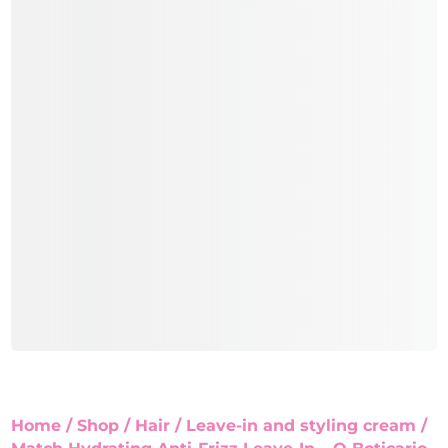
Home
/
Shop
/
Hair
/
Leave-in and styling cream
/