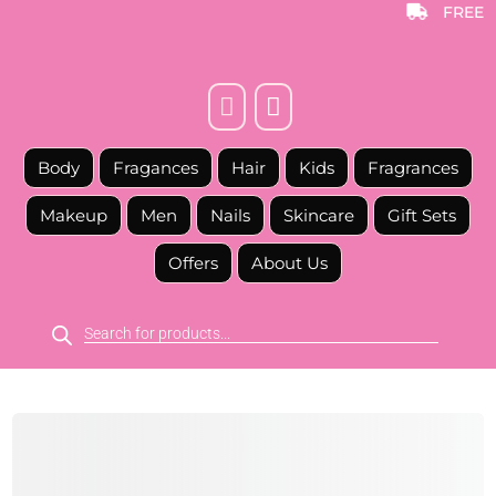
FREE



Body
Fragances
Hair
Kids
Fragrances
Makeup
Men
Nails
Skincare
Gift Sets
Offers
About Us
Products
search