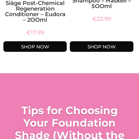
Shampoo – Haskell –
Siàge Post-Chemical
5OOml
Regeneration
Conditioner – Eudora
€
23.99
– 2OOml
€
17.99
SHOP NOW
SHOP NOW
Tips for Choosing
Your Foundation
Shade (Without the